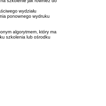
na szkolenie jak również do
aściwego wydziału
mania ponownego wydruku
lonym algorytmem, który ma
u szkolenia lub ośrodku