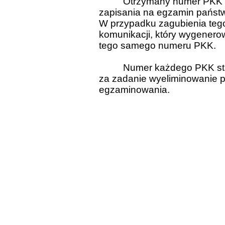
Otrzymany numer PKK po
zapisania na egzamin pańs
W przypadku zagubienia tego
komunikacji, który wygenero
tego samego numeru PKK.
Numer każdego PKK sta
za zadanie wyeliminowanie 
egzaminowania.